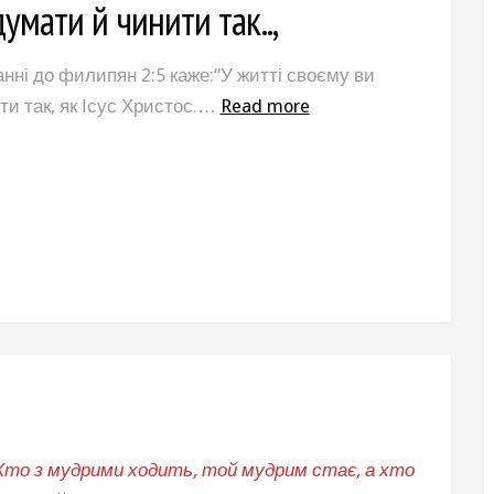
умати й чинити так..,
нні до филипян 2:5 каже:“У житті своєму ви
ти так, як Ісус Христос.…
Read more
Хто з мудрими ходить, той мудрим стає, а хто