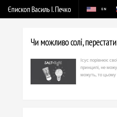
Єпископ Василь І. Печко
EN
Чи можливо солі, перестат
Ісус порівнює сво
принципі, не можу
можуть, то цьому