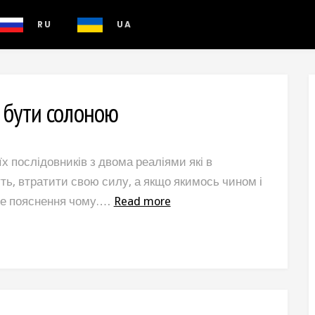
RU
UA
и бути солоною
їх послідовників з двома реаліями які в
ть, втратити свою силу, а якщо якимось чином і
 е пояснення чому.…
Read more