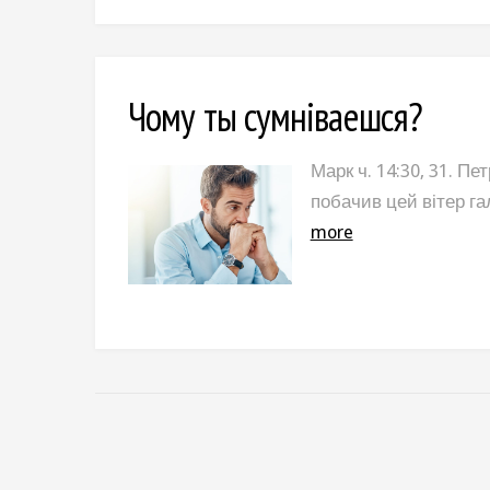
Чому ты сyмнiваешся?
Марк ч. 14:30, 31. Пет
побачив цей вітер га
more