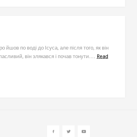
ро йшов по воді до Ісуса, але після того, як він
ласливий, він злякався і почав тонути.…
Read