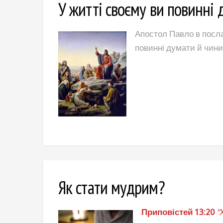
У житті своєму ви повинні д
Апостол Павло в посла
повинні думати й чини
Як стати мудрим?
Приповістей 13:20
“