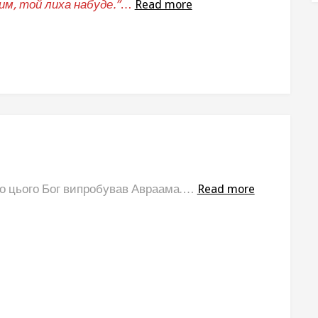
м, той лиха набуде.”
…
Read more
го цього Бог випробував Авраама.…
Read more