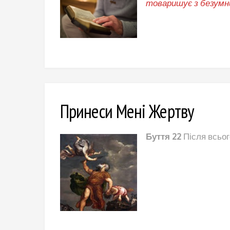
товаришує з безумни
Принеси Мені Жертву
Буття 22
Після всьо